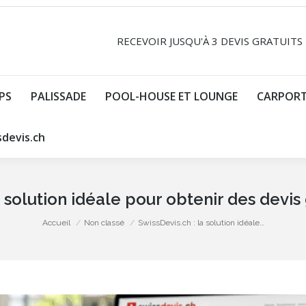
RANDAS
FERMETURE DE BALCON
GARDE CORPS
PA
RECEVOIR JUSQU'À 3 DEVIS GRATUITS
PORTAILS ET CLOTURES
PERGO
PS
PALISSADE
POOL-HOUSE ET LOUNGE
CARPOR
sdevis.ch
a solution idéale pour obtenir des devis 
Vous êtes ici :
Accueil
Non classé
SwissDevis.ch : la solution idéale…