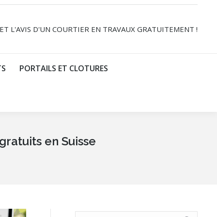
Reche
LISSADE
POOL-HOUSE ET LOUNGE
CARPORTS
:
 ET L'AVIS D'UN COURTIER EN TRAVAUX GRATUITEMENT !
LAS ET COUVERTS
Les Actualités de swissdevis.ch
TS
PORTAILS ET CLOTURES
gratuits en Suisse
Recherche