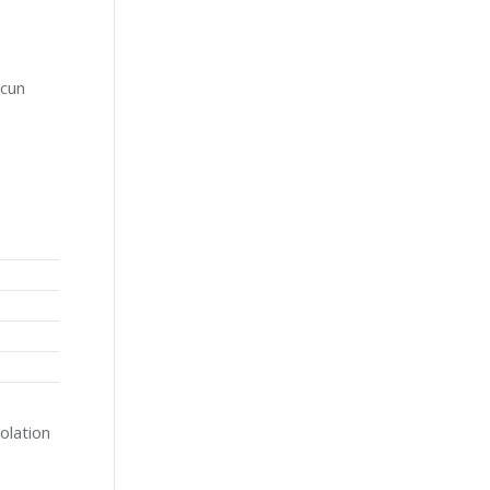
ucun
olation