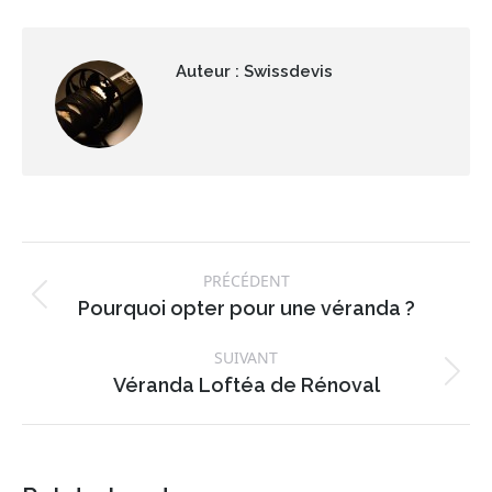
Auteur :
Swissdevis
Navigation
PRÉCÉDENT
article
Article
Pourquoi opter pour une véranda ?
précédent
SUIVANT
:
Article
Véranda Loftéa de Rénoval
suivant
: