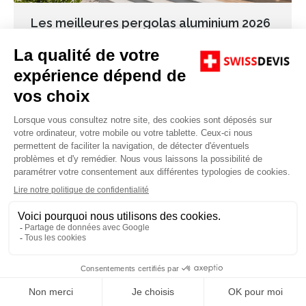
Les meilleures pergolas aluminium 2026
Blog
,
News
Par
Swissdevis
06/05/2026
Les meilleures pergolas aluminium 2026 du
moment : guide complet pour bien choisir en 2026
L’aménagement extérieur en Suisse a connu une
véritable révolution ces dernières années. En 2026,
la terrasse n’est plus une simple extension de la
maison, mais une pièce de vie à part entière. Au
cœur de cette transformation, les meilleures…
Copyright © Swiss Devis 2016. Powered by JCB DIstribution