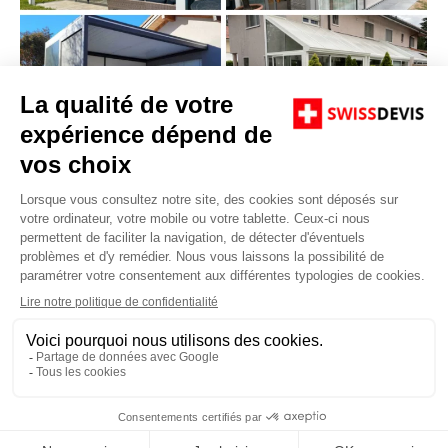
Véranda ou Pergola ? 6 Pistes pour
Choisir
Non classé
Par
Swissdevis
27/09/2024
Choisir le bon devis entre véranda ou pergola peut
être intéressant même si nous vous en proposons
3 gratuits immédiatement ! En effet, un abri de
terrasse en dur est un investissement sur le long
terme alors autant combler tous ses besoins au
juste prix. D’autant plus quand il s’agit d’agrandir sa
maison en créant un…
Copyright © Swiss Devis 2016. Powered by JCB DIstribution